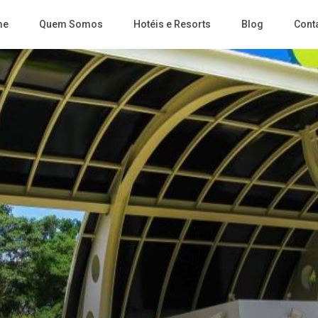
me
Quem Somos
Hotéis e Resorts
Blog
Cont