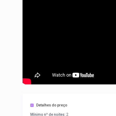
Atualmente Contem 15 piscinas termais sendo 3 cobertas,
sendo 01 semi olímpica, 04 ofurôs, sendo 01 coberto, 01 p
aquático e whirlpool.
Thermas DiRoma Hotel possui São 3 toboáguas, desenvolv
segurança para você e sua família. Pois Contem Recreaçã
Venha desfrutar do prazer pois nossas duchas termais re
nossa maravilhosa sauna serão, por causa de sem dúvida
Contem Marca registrada das piscinas termais de Caldas
as delícias de um amplo bar e lanchonete sem a necessid
Ligue (64) 3453-6353 e Reserve para o Thermas DiRom
Tenha acesso principalmente ao Acqua-Park e Splash em
Detalhes do preço
Mínimo nº de noites:
2