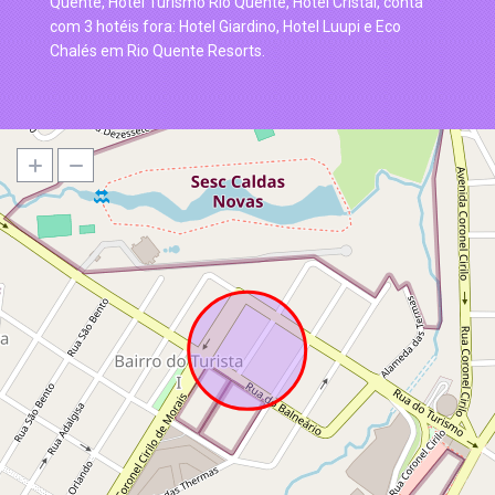
Quente, Hotel Turismo Rio Quente, Hotel Cristal, conta
com 3 hotéis fora: Hotel Giardino, Hotel Luupi e Eco
Chalés em Rio Quente Resorts.