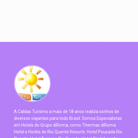
A Caldas Turismo a mais de 18 anos realiza sonhos de
diversos viajantes para todo Brasil. Somos Especialistas
em Hoteís do Grupo diRoma, como Thermas diRoma
Hotel e Hotéis do Rio Quente Resorts. Hotel Pousada Rio