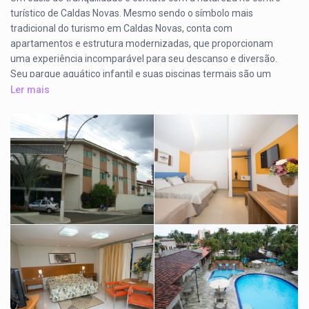
turístico de Caldas Novas. Mesmo sendo o símbolo mais
tradicional do turismo em Caldas Novas, conta com
apartamentos e estrutura modernizadas, que proporcionam
uma experiência incomparável para seu descanso e diversão.
Seu parque aquático infantil e suas piscinas termais são um
convite para dias mágicos.
Ler mais
LUXO
Quarto com ar condicionado, armário, cofre, banheiro privativo,
uma cama de casal e duas de solteiro (ver disponibilidade).
Acomoda confortavelmente quatro adultos. frigobar TV, ar
condicionado, telefone.