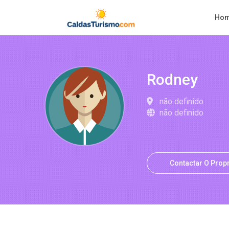
Ho
Rodney
não definido
não definido
Contactar O Propr