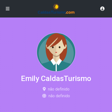
Emily CaldasTurismo
não definido
não definido